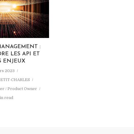
MANAGEMENT :
E LES API ET
S ENJEUX
rs 2023
PETIT-CHARLES
er / Product Owner
in read